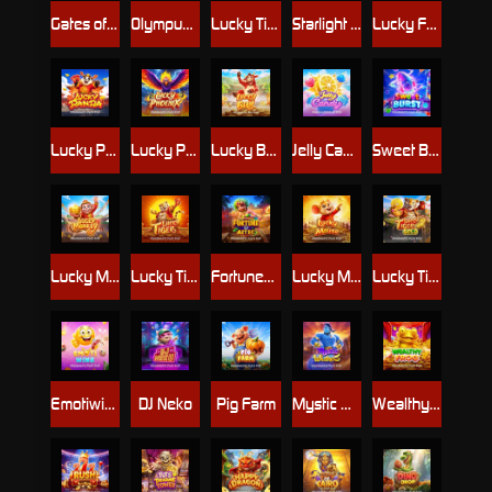
Gates of Olympus POP
Olympus Wins
Lucky Tiger 1000
Starlight Wins
Lucky Fortune Tree
Lucky Panda
Lucky Phoenix
Lucky Bull
Jelly Candy
Sweet Burst
Lucky MonKey
Lucky Tiger
Fortunes of Aztec
Lucky Mouse
Lucky Tiger Gold Ultimate
Emotiwins
DJ Neko
Pig Farm
Mystic Wishes
Wealthy Frog