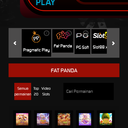
PLAY
i
i
i
i
i
Facha
Fat Panda
Slot88 x PP
PG Soft
Pragmatic Play
FAT PANDA
Semua
Top
Video
permainan
20
Slots