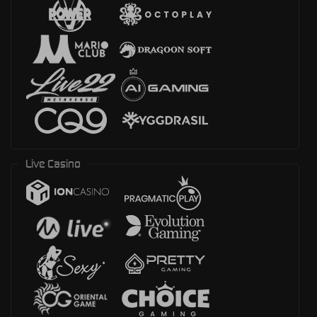
Live Casino