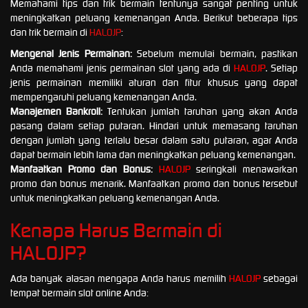
Memahami tips dan trik bermain tentunya sangat penting untuk
meningkatkan peluang kemenangan Anda. Berikut beberapa tips
dan trik bermain di
HALOJP
:
Mengenal Jenis Permainan:
Sebelum memulai bermain, pastikan
Anda memahami jenis permainan slot yang ada di
HALOJP
. Setiap
jenis permainan memiliki aturan dan fitur khusus yang dapat
mempengaruhi peluang kemenangan Anda.
Manajemen Bankroll:
Tentukan jumlah taruhan yang akan Anda
pasang dalam setiap putaran. Hindari untuk memasang taruhan
dengan jumlah yang terlalu besar dalam satu putaran, agar Anda
dapat bermain lebih lama dan meningkatkan peluang kemenangan.
Manfaatkan Promo dan Bonus:
HALOJP
seringkali menawarkan
promo dan bonus menarik. Manfaatkan promo dan bonus tersebut
untuk meningkatkan peluang kemenangan Anda.
Kenapa Harus Bermain di
HALOJP
?
Ada banyak alasan mengapa Anda harus memilih
HALOJP
sebagai
tempat bermain slot online Anda: