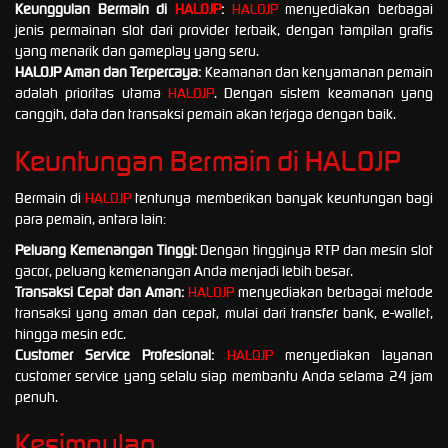
Keunggulan Bermain di
HALOJP
:
HALOJP
menyediakan berbagai
jenis permainan slot dari provider terbaik, dengan tampilan grafis
yang menarik dan gameplay yang seru.
HALOJP Aman dan Terpercaya:
Keamanan dan kenyamanan pemain
adalah prioritas utama
HALOJP
. Dengan sistem keamanan yang
canggih, data dan transaksi pemain akan terjaga dengan baik.
Keuntungan Bermain di
HALOJP
Bermain di
HALOJP
tentunya memberikan banyak keuntungan bagi
para pemain, antara lain:
Peluang Kemenangan Tinggi:
Dengan tingginya RTP dan mesin slot
gacor, peluang kemenangan Anda menjadi lebih besar.
Transaksi Cepat dan Aman:
HALOJP
menyediakan berbagai metode
transaksi yang aman dan cepat, mulai dari transfer bank, e-wallet,
hingga mesin edc.
Customer Service Profesional:
HALOJP
menyediakan layanan
customer service yang selalu siap membantu Anda selama 24 jam
penuh.
Kesimpulan