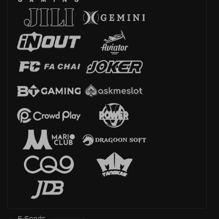
E-Sports