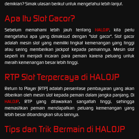
demikian? Simak ulasan berikut untuk mengetahui lebih lanjut.
Apa Itu Slot Gacor?
Sebelum memahami lebih jauh tentang
HALOJP
, kita perlu
mengetahui apa yang dimaksud dengan "slot gacor". Slot gacor
adalah mesin slot yang memiliki tingkat kemenangan yang tinggi
atau sering memberikan jackpot kepada pemainnya. Mesin slot
seperti ini menjadi incaran para pemain karena peluang untuk
meraih kemenangan besar lebih tinggi.
RTP Slot Terpercaya di
HALOJP
Return to Player (RTP) adalah persentase pembayaran yang akan
diberikan oleh mesin slot kepada pemain dalam jangka panjang. Di
HALOJP
, RTP yang ditawarkan sangatlah tinggi, sehingga
memastikan pemain mendapatkan peluang kemenangan yang
lebih besar dibandingkan situs lainnya.
Tips dan Trik Bermain di
HALOJP