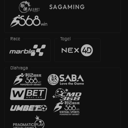
Race
Togel
Olahraga