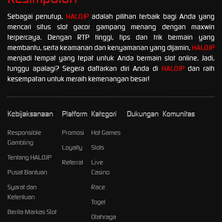
Sebagai penutup,
HALOJP
adalah pilihan terbaik bagi Anda yang
mencari situs slot gacor gampang menang dengan maxwin
terpercaya. Dengan RTP tinggi, tips dan trik bermain yang
membantu, serta keamanan dan kenyamanan yang dijamin,
HALOJP
menjadi tempat yang tepat untuk Anda bermain slot online. Jadi,
tunggu apalagi? Segera daftarkan diri Anda di
HALOJP
dan raih
kesempatan untuk meraih kemenangan besar!
Kebijaksanaan
Platform
Kategori
Dukungan
Komunitas
Responsible
Promosi
Hot Games
Gambling
Loyalty
Slots
Tentang HALOJP
Referral
Live
Pusat Bantuan
Casino
Syarat dan
Race
Ketentuan
Togel
Berita Markas Slot
Olahraga