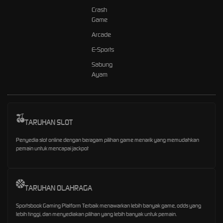
Crash
Game
Arcade
E-Sports
Sabung
Ayam
TARUHAN SLOT
Penyedia slot online dengan beragam pilihan game menarik yang memudahkan
pemain untuk mencapai jackpot
TARUHAN OLAHRAGA
Sportsbook Gaming Platform Terbaik menawarkan lebih banyak game, odds yang
lebih tinggi, dan menyediakan pilihan yang lebih banyak untuk pemain.