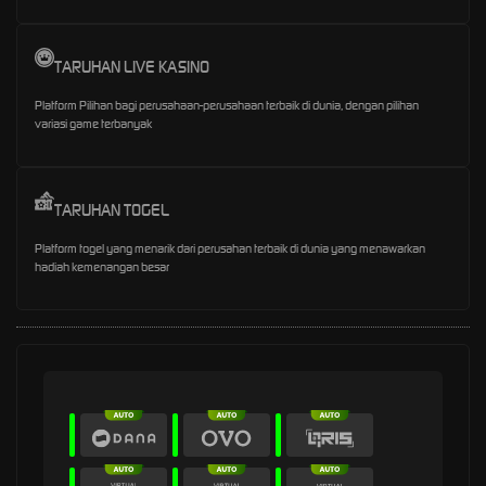
TARUHAN LIVE KASINO
Platform Pilihan bagi perusahaan-perusahaan terbaik di dunia, dengan pilihan
variasi game terbanyak
TARUHAN TOGEL
Platform togel yang menarik dari perusahan terbaik di dunia yang menawarkan
hadiah kemenangan besar