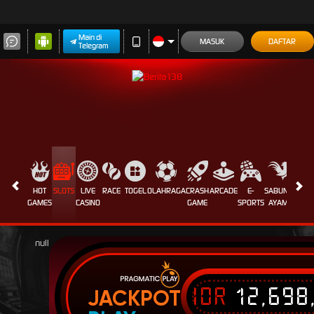
Main di
MASUK
DAFTAR
Telegram
HOT
SLOTS
LIVE
RACE
TOGEL
OLAHRAGA
CRASH
ARCADE
E-
SABUNG
PROM
GAMES
CASINO
GAME
SPORTS
AYAM
null
IDR
12,698
JACKPOT