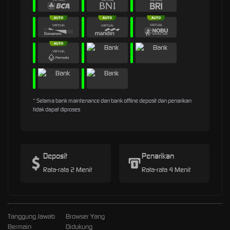
* Selama bank maintenance dan bank offline deposit dan penarikan
tidak dapat diproses
Deposit
Penarikan
Rata-rata 2 Menit
Rata-rata 4 Menit
Tanggung Jawab
Browser Yang
Bermain
Didukung