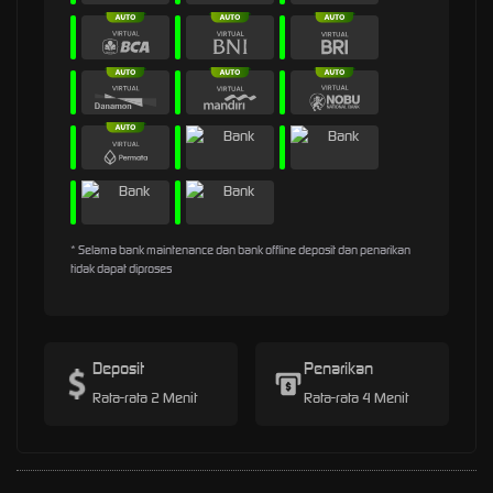
* Selama bank maintenance dan bank offline deposit dan penarikan
tidak dapat diproses
Deposit
Penarikan
Rata-rata 2 Menit
Rata-rata 4 Menit