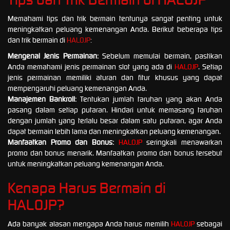
Memahami tips dan trik bermain tentunya sangat penting untuk
meningkatkan peluang kemenangan Anda. Berikut beberapa tips
dan trik bermain di
HALOJP
:
Mengenal Jenis Permainan:
Sebelum memulai bermain, pastikan
Anda memahami jenis permainan slot yang ada di
HALOJP
. Setiap
jenis permainan memiliki aturan dan fitur khusus yang dapat
mempengaruhi peluang kemenangan Anda.
Manajemen Bankroll:
Tentukan jumlah taruhan yang akan Anda
pasang dalam setiap putaran. Hindari untuk memasang taruhan
dengan jumlah yang terlalu besar dalam satu putaran, agar Anda
dapat bermain lebih lama dan meningkatkan peluang kemenangan.
Manfaatkan Promo dan Bonus:
HALOJP
seringkali menawarkan
promo dan bonus menarik. Manfaatkan promo dan bonus tersebut
untuk meningkatkan peluang kemenangan Anda.
Kenapa Harus Bermain di
HALOJP
?
Ada banyak alasan mengapa Anda harus memilih
HALOJP
sebagai