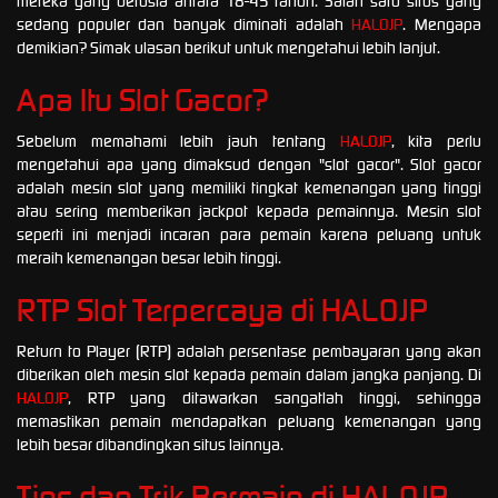
mereka yang berusia antara 18-45 tahun. Salah satu situs yang
sedang populer dan banyak diminati adalah
HALOJP
. Mengapa
demikian? Simak ulasan berikut untuk mengetahui lebih lanjut.
Apa Itu Slot Gacor?
Sebelum memahami lebih jauh tentang
HALOJP
, kita perlu
mengetahui apa yang dimaksud dengan "slot gacor". Slot gacor
adalah mesin slot yang memiliki tingkat kemenangan yang tinggi
atau sering memberikan jackpot kepada pemainnya. Mesin slot
seperti ini menjadi incaran para pemain karena peluang untuk
meraih kemenangan besar lebih tinggi.
RTP Slot Terpercaya di
HALOJP
Return to Player (RTP) adalah persentase pembayaran yang akan
diberikan oleh mesin slot kepada pemain dalam jangka panjang. Di
HALOJP
, RTP yang ditawarkan sangatlah tinggi, sehingga
memastikan pemain mendapatkan peluang kemenangan yang
lebih besar dibandingkan situs lainnya.
Tips dan Trik Bermain di
HALOJP