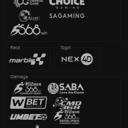
Race
Togel
Olahraga