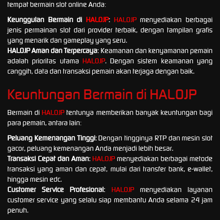
tempat bermain slot online Anda:
Keunggulan Bermain di
HALOJP
:
HALOJP
menyediakan berbagai
jenis permainan slot dari provider terbaik, dengan tampilan grafis
yang menarik dan gameplay yang seru.
HALOJP Aman dan Terpercaya:
Keamanan dan kenyamanan pemain
adalah prioritas utama
HALOJP
. Dengan sistem keamanan yang
canggih, data dan transaksi pemain akan terjaga dengan baik.
Keuntungan Bermain di
HALOJP
Bermain di
HALOJP
tentunya memberikan banyak keuntungan bagi
para pemain, antara lain:
Peluang Kemenangan Tinggi:
Dengan tingginya RTP dan mesin slot
gacor, peluang kemenangan Anda menjadi lebih besar.
Transaksi Cepat dan Aman:
HALOJP
menyediakan berbagai metode
transaksi yang aman dan cepat, mulai dari transfer bank, e-wallet,
hingga mesin edc.
Customer Service Profesional:
HALOJP
menyediakan layanan
customer service yang selalu siap membantu Anda selama 24 jam
penuh.