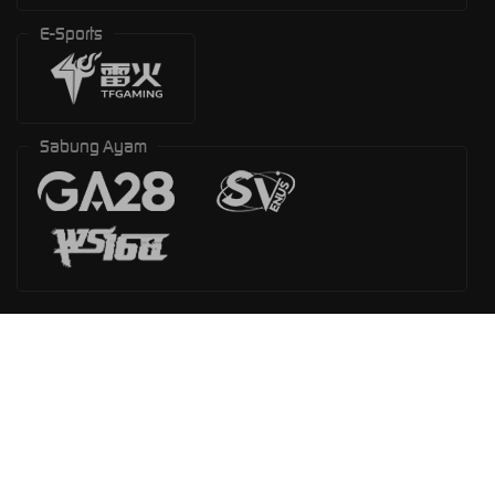
E-Sports
Sabung Ayam