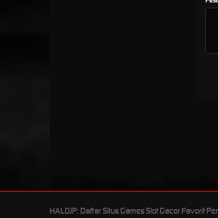
Pes
HALOJP: Daftar Situs Games Slot Gacor Favori