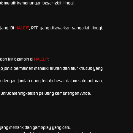
uk meraih kemenangan besar lebih tinggi.
jang. Di
HALOJP
, RTP yang ditawarkan sangatlah tinggi,
an trik bermain di
HALOJP
:
iap jenis permainan memiliki aturan dan fitur khusus yang
dengan jumlah yang terlalu besar dalam satu putaran,
t untuk meningkatkan peluang kemenangan Anda.
s yang menarik dan gameplay yang seru.