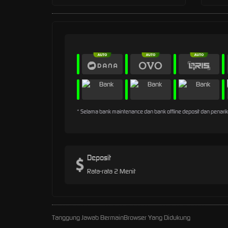
* Selama bank maintenance dan bank offline deposit dan penarik
Deposit
Rata-rata 2 Menit
Tanggung Jawab Bermain
Browser Yang Didukung