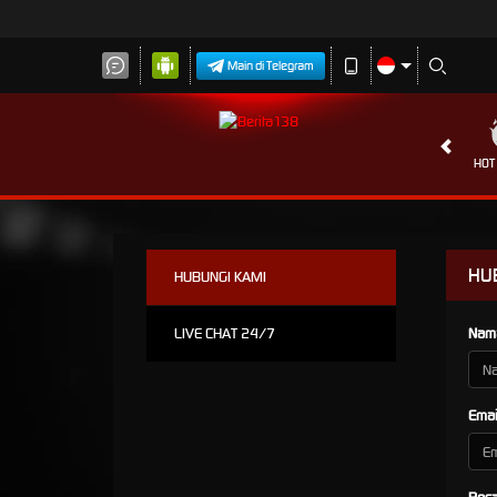
Main di Telegram
HOT
HU
HUBUNGI KAMI
LIVE CHAT 24/7
Nam
Emai