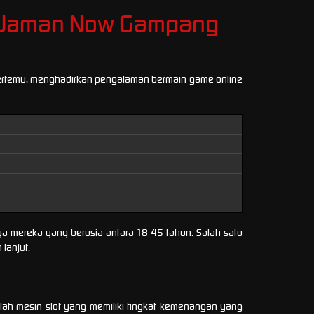
da Jaman Now Gampang
an bertemu, menghadirkan pengalaman bermain game online
snya mereka yang berusia antara 18-45 tahun. Salah satu
lanjut.
alah mesin slot yang memiliki tingkat kemenangan yang