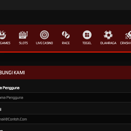
 GAMES
SLOTS
LIVE CASINO
RACE
TOGEL
OLAHRAGA
CRASH
BUNGI KAMI
a Pengguna
l