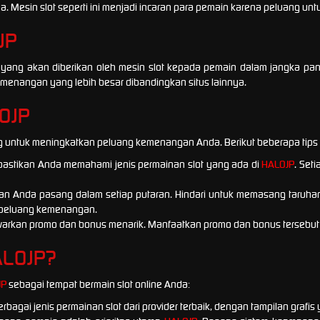
. Mesin slot seperti ini menjadi incaran para pemain karena peluang unt
JP
 yang akan diberikan oleh mesin slot kepada pemain dalam jangka pan
nangan yang lebih besar dibandingkan situs lainnya.
OJP
g untuk meningkatkan peluang kemenangan Anda. Berikut beberapa tips d
astikan Anda memahami jenis permainan slot yang ada di
HALOJP
. Set
n Anda pasang dalam setiap putaran. Hindari untuk memasang taruhan 
n peluang kemenangan.
warkan promo dan bonus menarik. Manfaatkan promo dan bonus tersebu
LOJP
?
JP
sebagai tempat bermain slot online Anda:
agai jenis permainan slot dari provider terbaik, dengan tampilan grafi