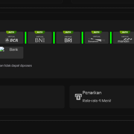
an tidak dapat diproses
Penarikan
Rata-rata 4 Menit