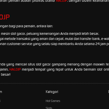
an pemain adalah prioritas utama
HALOJP
. Dengan sistem keamanan 
OJP
an bagi para pemain, antara lain:
mesin slot gacor, peluang kemenangan Anda menjadi lebih besar.
 metode transaksi yang aman dan cepat, mulai dari transfer bank, e-wall
an customer service yang selalu siap membantu Anda selama 24 jam p
Anda yang mencari situs slot gacor gampang menang dengan maxwin terp
jamin,
HALOJP
menjadi tempat yang tepat untuk Anda bermain slot onlin
 besar!
rm
Kategori
i
Hot Games
Slots