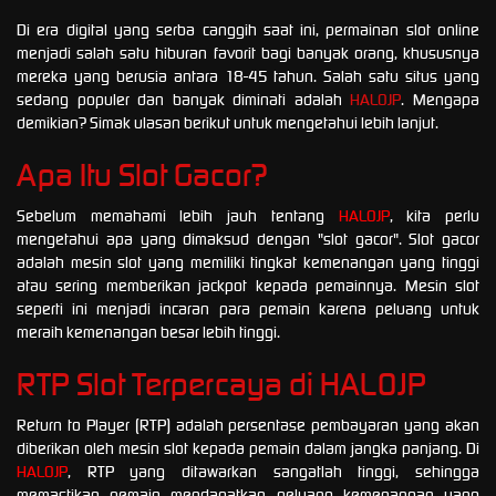
Di era digital yang serba canggih saat ini, permainan slot online
menjadi salah satu hiburan favorit bagi banyak orang, khususnya
mereka yang berusia antara 18-45 tahun. Salah satu situs yang
sedang populer dan banyak diminati adalah
HALOJP
. Mengapa
demikian? Simak ulasan berikut untuk mengetahui lebih lanjut.
Apa Itu Slot Gacor?
Sebelum memahami lebih jauh tentang
HALOJP
, kita perlu
mengetahui apa yang dimaksud dengan "slot gacor". Slot gacor
adalah mesin slot yang memiliki tingkat kemenangan yang tinggi
atau sering memberikan jackpot kepada pemainnya. Mesin slot
seperti ini menjadi incaran para pemain karena peluang untuk
meraih kemenangan besar lebih tinggi.
RTP Slot Terpercaya di
HALOJP
Return to Player (RTP) adalah persentase pembayaran yang akan
diberikan oleh mesin slot kepada pemain dalam jangka panjang. Di
HALOJP
, RTP yang ditawarkan sangatlah tinggi, sehingga
memastikan pemain mendapatkan peluang kemenangan yang