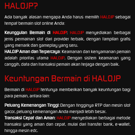
HALOJP
?
Ada banyak alasan mengapa Anda harus memilih
HALOJP
sebagai
tempat bermain slot online Anda:
Keunggulan Bermain di
HALOJP
:
HALOJP
menyediakan berbagai
jenis permainan slot dari provider terbaik, dengan tampilan grafis
yang menarik dan gameplay yang seru.
HALOJP Aman dan Terpercaya:
Keamanan dan kenyamanan pemain
adalah prioritas utama
HALOJP
. Dengan sistem keamanan yang
canggih, data dan transaksi pemain akan terjaga dengan baik.
Keuntungan Bermain di
HALOJP
Bermain di
HALOJP
tentunya memberikan banyak keuntungan bagi
para pemain, antara lain:
Peluang Kemenangan Tinggi:
Dengan tingginya RTP dan mesin slot
gacor, peluang kemenangan Anda menjadi lebih besar.
Transaksi Cepat dan Aman:
HALOJP
menyediakan berbagai metode
transaksi yang aman dan cepat, mulai dari transfer bank, e-wallet,
hingga mesin edc.