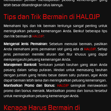
lebih besar dibandingkan situs lainnya.
Tips dan Trik Bermain di
HALOJP
Memahami tips dan trik bermain tentunya sangat penting untuk
meningkatkan peluang kemenangan Anda. Berikut beberapa tips
dan trik bermain di
HALOJP
:
Mengenal Jenis Permainan:
Sebelum memulai bermain, pastikan
Anda memahami jenis permainan slot yang ada di
HALOJP
. Setiap
jenis permainan memiliki aturan dan fitur khusus yang dapat
mempengaruhi peluang kemenangan Anda.
Manajemen Bankroll:
Tentukan jumlah taruhan yang akan Anda
pasang dalam setiap putaran. Hindari untuk memasang taruhan
dengan jumlah yang terlalu besar dalam satu putaran, agar Anda
dapat bermain lebih lama dan meningkatkan peluang kemenangan.
Manfaatkan Promo dan Bonus:
HALOJP
seringkali menawarkan
promo dan bonus menarik. Manfaatkan promo dan bonus tersebut
untuk meningkatkan peluang kemenangan Anda.
Kenapa Harus Bermain di