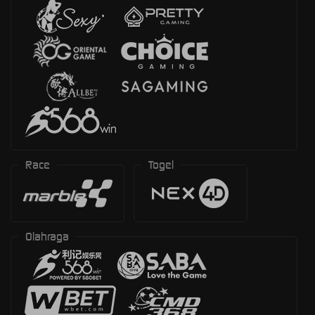
Race
Togel
Olahraga