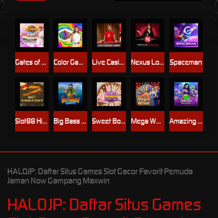
Gates of Olympus Roulette
Color Game Bonanza
Live Casino Lobby
Nexus Lounge
Spaceman
Slot88 High Flyer
Big Bass Crash
Sweet Bonanza Candyland
Mega Wheel
Amazing Baccarat
HALOJP: Daftar Situs Games Slot Gacor Favorit Pemuda
Jaman Now Gampang Maxwin
HALOJP: Daftar Situs Games