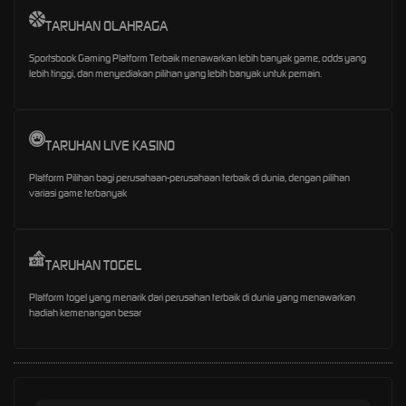
TARUHAN OLAHRAGA
Sportsbook Gaming Platform Terbaik menawarkan lebih banyak game, odds yang
lebih tinggi, dan menyediakan pilihan yang lebih banyak untuk pemain.
TARUHAN LIVE KASINO
Platform Pilihan bagi perusahaan-perusahaan terbaik di dunia, dengan pilihan
variasi game terbanyak
TARUHAN TOGEL
Platform togel yang menarik dari perusahan terbaik di dunia yang menawarkan
hadiah kemenangan besar