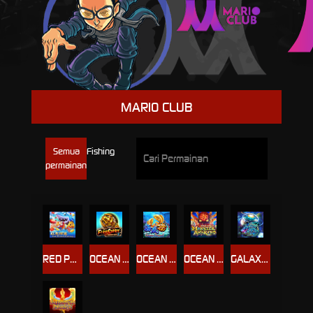
MARIO CLUB
Semua
Fishing
permainan
RED PACKET FISHING
OCEAN KING 2
OCEAN PROJECT
OCEAN KING 3
GALAXY WAR