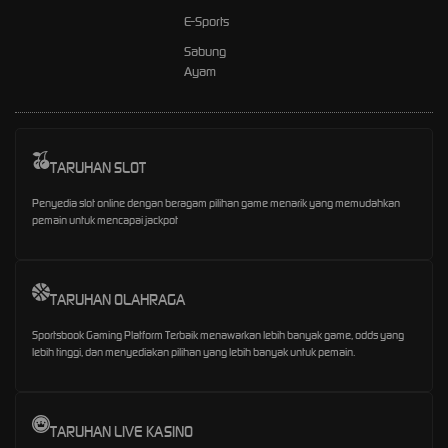
E-Sports
Sabung
Ayam
TARUHAN SLOT
Penyedia slot online dengan beragam pilihan game menarik yang memudahkan
pemain untuk mencapai jackpot
TARUHAN OLAHRAGA
Sportsbook Gaming Platform Terbaik menawarkan lebih banyak game, odds yang
lebih tinggi, dan menyediakan pilihan yang lebih banyak untuk pemain.
TARUHAN LIVE KASINO