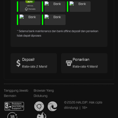
* Selama bank maintenance dan bank offline deposit dan penarikan
tidak dapat diproses
Deposit
Penarikan
Rata-rata 2 Menit
Rata-rata 4 Menit
Tanggung Jawab
Browser Yang
Bermain
Didukung
©2026 HALOJP. Hak cipta
dilindungi | 18+