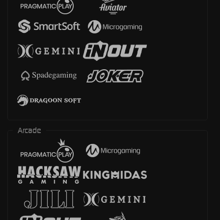
Arcade