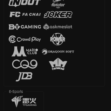
E-Sports