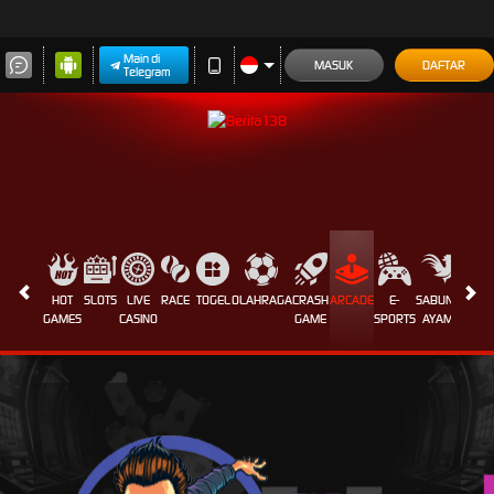
Main di
MASUK
DAFTAR
Telegram
HOT
SLOTS
LIVE
RACE
TOGEL
OLAHRAGA
CRASH
ARCADE
E-
SABUNG
PROM
GAMES
CASINO
GAME
SPORTS
AYAM