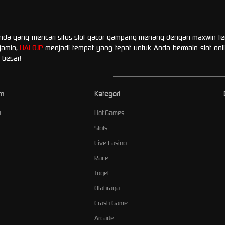
Anda yang mencari situs slot gacor gampang menang dengan maxwin terp
jamin,
HALOJP
menjadi tempat yang tepat untuk Anda bermain slot onlin
 besar!
rm
Kategori
i
Hot Games
Slots
Live Casino
Race
Togel
Olahraga
Crash Game
Arcade