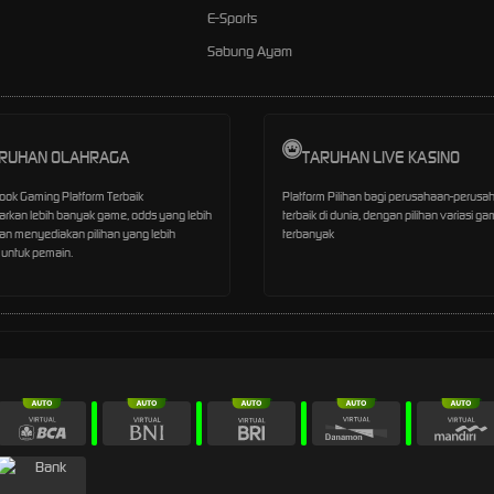
E-Sports
Sabung Ayam
RUHAN OLAHRAGA
TARUHAN LIVE KASINO
ook Gaming Platform Terbaik
Platform Pilihan bagi perusahaan-perusa
kan lebih banyak game, odds yang lebih
terbaik di dunia, dengan pilihan variasi g
 dan menyediakan pilihan yang lebih
terbanyak
untuk pemain.