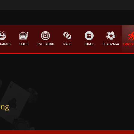
 GAMES
SLOTS
LIVE CASINO
RACE
TOGEL
OLAHRAGA
CRASH