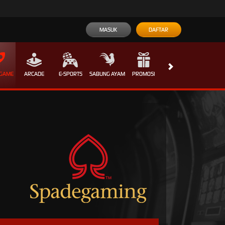
MASUK
DAFTAR
 GAME
ARCADE
E-SPORTS
SABUNG AYAM
PROMOSI