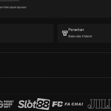
an tidak dapat diproses
Penarikan
Rata-rata 4 Menit