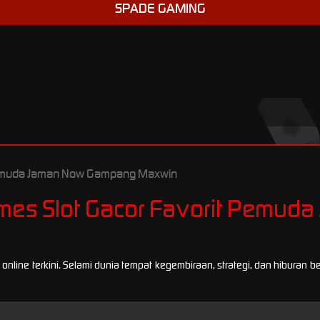
SPADE GAMING
t Pemuda Jaman Now Gampang Maxwin
Games Slot Gacor Favorit Pemu
 online terkini. Selami dunia tempat kegembiraan, strategi, dan hibur