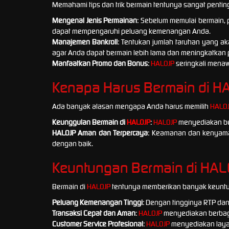
Memahami tips dan trik bermain tentunya sangat pentin
Mengenal Jenis Permainan:
Sebelum memulai bermain, p
dapat mempengaruhi peluang kemenangan Anda.
Manajemen Bankroll:
Tentukan jumlah taruhan yang aka
agar Anda dapat bermain lebih lama dan meningkatka
Manfaatkan Promo dan Bonus:
HALOJP
seringkali mena
Kenapa Harus Bermain di
HA
Ada banyak alasan mengapa Anda harus memilih
HALO
Keunggulan Bermain di
HALOJP
:
HALOJP
menyediakan berb
HALOJP Aman dan Terpercaya:
Keamanan dan kenyaman
dengan baik.
Keuntungan Bermain di
HAL
Bermain di
HALOJP
tentunya memberikan banyak keuntung
Peluang Kemenangan Tinggi:
Dengan tingginya RTP dan 
Transaksi Cepat dan Aman:
HALOJP
menyediakan berbagai
Customer Service Profesional:
HALOJP
menyediakan layan