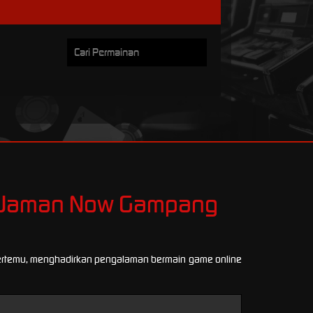
da Jaman Now Gampang
an bertemu, menghadirkan pengalaman bermain game online