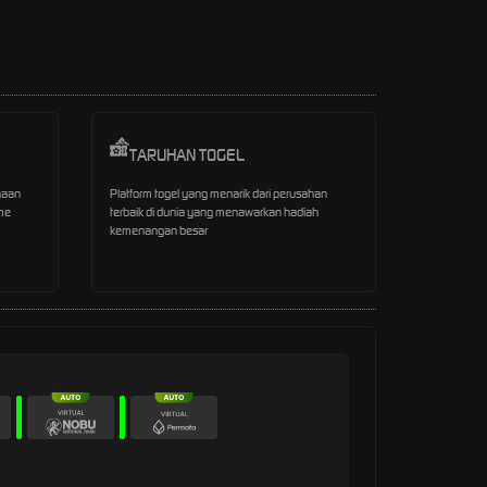
TARUHAN TOGEL
haan
Platform togel yang menarik dari perusahan
ame
terbaik di dunia yang menawarkan hadiah
kemenangan besar