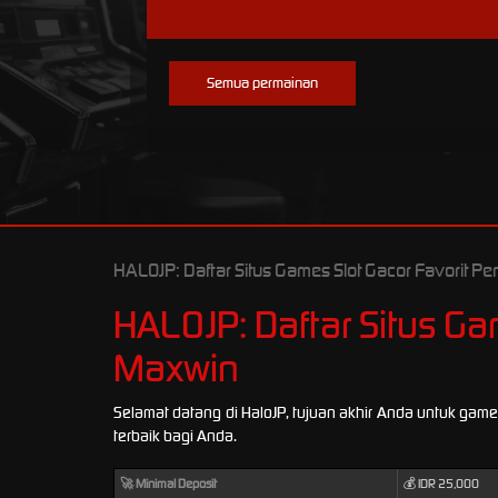
Semua permainan
HALOJP: Daftar Situs Games Slot Gacor Favori
HALOJP: Daftar Situs 
Maxwin
Selamat datang di HaloJP, tujuan akhir Anda untuk game
terbaik bagi Anda.
🚀 Minimal Deposit
💰 IDR 25,000