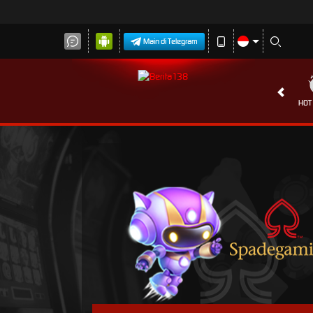
Main di Telegram
HOT