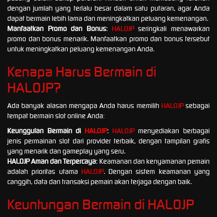
dengan jumlah yang terlalu besar dalam satu putaran, agar Anda
dapat bermain lebih lama dan meningkatkan peluang kemenangan.
Manfaatkan Promo dan Bonus:
HALOJP
seringkali menawarkan
promo dan bonus menarik. Manfaatkan promo dan bonus tersebut
untuk meningkatkan peluang kemenangan Anda.
Kenapa Harus Bermain di
HALOJP
?
Ada banyak alasan mengapa Anda harus memilih
HALOJP
sebagai
tempat bermain slot online Anda:
Keunggulan Bermain di
HALOJP
:
HALOJP
menyediakan berbagai
jenis permainan slot dari provider terbaik, dengan tampilan grafis
yang menarik dan gameplay yang seru.
HALOJP Aman dan Terpercaya:
Keamanan dan kenyamanan pemain
adalah prioritas utama
HALOJP
. Dengan sistem keamanan yang
canggih, data dan transaksi pemain akan terjaga dengan baik.
Keuntungan Bermain di
HALOJP