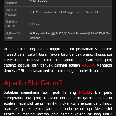
💸 IDR 50.000
Withdraw
🚀 List Of
✅ ATM,✅ Bank transfer,✅ E-Money,✅ Pulsa,✅ Mesin EDC
Payment
🚀 Rating
⭐⭐⭐⭐⭐
HALOJP
🚀 Game Slot
🔱 Pragmatic Play,🎰 Slot88,🍭 Sweet Bonanza,🤡 Joker123,💎 Slot
Gacor
Mahjong
Di era digital yang serba canggih saat ini, permainan slot online
menjadi salah satu hiburan favorit bagi banyak orang, khususnya
mereka yang berusia antara 18-45 tahun. Salah satu situs yang
sedang populer dan banyak diminati adalah
HALOJP
. Mengapa
demikian? Simak ulasan berikut untuk mengetahui lebih lanjut.
Apa Itu Slot Gacor?
Sebelum memahami lebih jauh tentang
HALOJP
, kita perlu
mengetahui apa yang dimaksud dengan "slot gacor". Slot gacor
adalah mesin slot yang memiliki tingkat kemenangan yang tinggi
atau sering memberikan jackpot kepada pemainnya. Mesin slot
seperti ini menjadi incaran para pemain karena peluang untuk