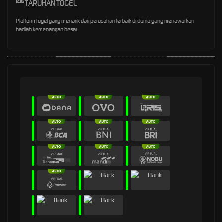
TARUHAN TOGEL
Platform togel yang menarik dari perusahan terbaik di dunia yang menawarkan
hadiah kemenangan besar