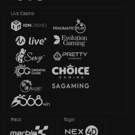
Live Casino
Race
Togel