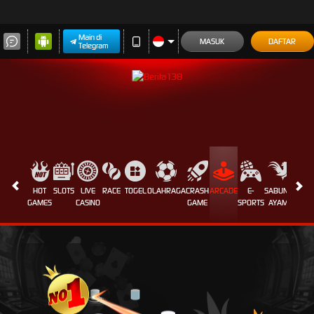
Main di
MASUK
DAFTAR
Telegram
HOT
SLOTS
LIVE
RACE
TOGEL
OLAHRAGA
CRASH
ARCADE
E-
SABUNG
PROM
GAMES
CASINO
GAME
SPORTS
AYAM