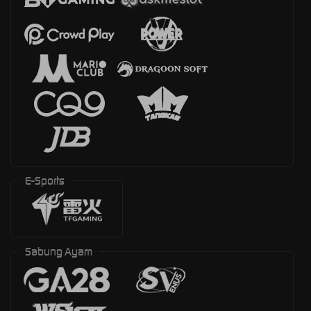
E-Sports
Sabung Ayam