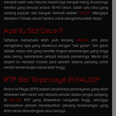
menjadi salah satu hiburan favorit bagi banyak orang, khususnya
mereka yang berusia antara 18-45 tahun. Salah satu situs yang
sedang populer dan banyak diminati adalah
HALOJP
. Mengapa
demikian? Simak ulasan berikut untuk mengetahui lebih lanjut.
Apa Itu Slot Gacor?
Sebelum memahami lebih jauh tentang
HALOJP
, kita perlu
mengetahui apa yang dimaksud dengan "slot gacor". Slot gacor
adalah mesin slot yang memiliki tingkat kemenangan yang tinggi
atau sering memberikan jackpot kepada pemainnya. Mesin slot
seperti ini menjadi incaran para pemain karena peluang untuk
meraih kemenangan besar lebih tinggi.
RTP Slot Terpercaya di
HALOJP
Return to Player (RTP) adalah persentase pembayaran yang akan
diberikan oleh mesin slot kepada pemain dalam jangka panjang.
Di
HALOJP
, RTP yang ditawarkan sangatlah tinggi, sehingga
memastikan pemain mendapatkan peluang kemenangan yang
lebih besar dibandingkan situs lainnya.