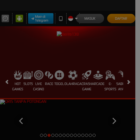
Main di
MASUK
DAFTAR
Telegram
HOT
SLOTS
LIVE
RACE
TOGEL
OLAHRAGA
CRASH
ARCADE
E-
SABUNG
PROMO
GAMES
CASINO
GAME
SPORTS
AYAM