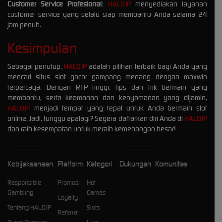
Customer Service Profesional:
HALOJP
menyediakan layanan
customer service yang selalu siap membantu Anda selama 24
jam penuh.
Kesimpulan
Sebagai penutup,
HALOJP
adalah pilihan terbaik bagi Anda yang
mencari situs slot gacor gampang menang dengan maxwin
terpercaya. Dengan RTP tinggi, tips dan trik bermain yang
membantu, serta keamanan dan kenyamanan yang dijamin,
HALOJP
menjadi tempat yang tepat untuk Anda bermain slot
online. Jadi, tunggu apalagi? Segera daftarkan diri Anda di
HALOJP
dan raih kesempatan untuk meraih kemenangan besar!
Kebijaksanaan
Platform
Kategori
Dukungan
Komunitas
Responsible
Promosi
Hot
Gambling
Games
Loyalty
Tentang HALOJP
Slots
Referral