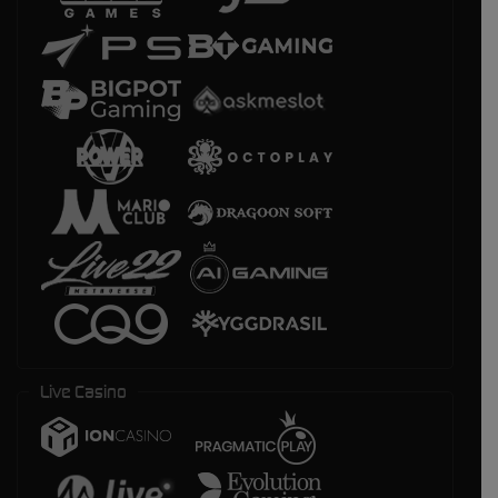
Live Casino