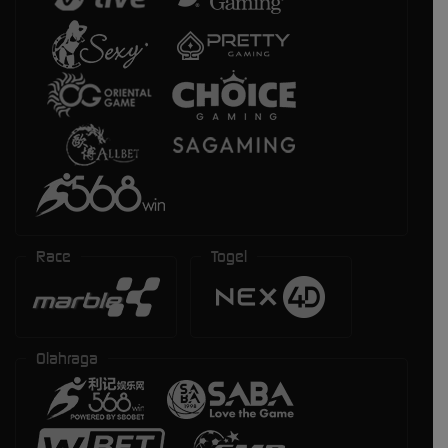
Race
Togel
Olahraga