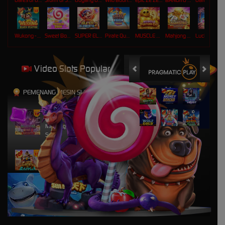
Gates of Olympus POP
Storm of Seth 2
Goyang Gaib
Wild Bounty Showdown
Epic Ze Zeus
BANDITO RETURNS
Gates of Olympus Roulette
Wukong - Black Scatter
Sweet Bonanza 2500
SUPER ELEMENTS 2
Pirate Quest 1000
MUSCLE FORTUNE CAT
Mahjong Legend
Lucky Neko
Video Slots Popular
PEMENANG MESIN SLOT
kan****1
IDR
1,663,350.00
Mahjong Wins 3 – Black
Scatter
a****9
IDR
797,600.00
Gates of Gatot Kaca
fe****g
IDR
639,600.00
Mahjong Wins 3 – Black
Scatter