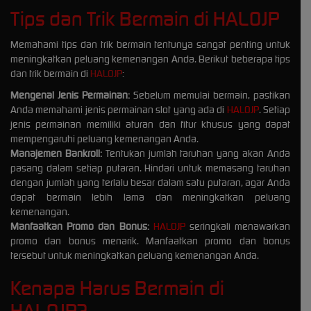
Tips dan Trik Bermain di
HALOJP
Memahami tips dan trik bermain tentunya sangat penting untuk
meningkatkan peluang kemenangan Anda. Berikut beberapa tips
dan trik bermain di
HALOJP
:
Mengenal Jenis Permainan:
Sebelum memulai bermain, pastikan
Anda memahami jenis permainan slot yang ada di
HALOJP
. Setiap
jenis permainan memiliki aturan dan fitur khusus yang dapat
mempengaruhi peluang kemenangan Anda.
Manajemen Bankroll:
Tentukan jumlah taruhan yang akan Anda
pasang dalam setiap putaran. Hindari untuk memasang taruhan
dengan jumlah yang terlalu besar dalam satu putaran, agar Anda
dapat bermain lebih lama dan meningkatkan peluang
kemenangan.
Manfaatkan Promo dan Bonus:
HALOJP
seringkali menawarkan
promo dan bonus menarik. Manfaatkan promo dan bonus
tersebut untuk meningkatkan peluang kemenangan Anda.
Kenapa Harus Bermain di