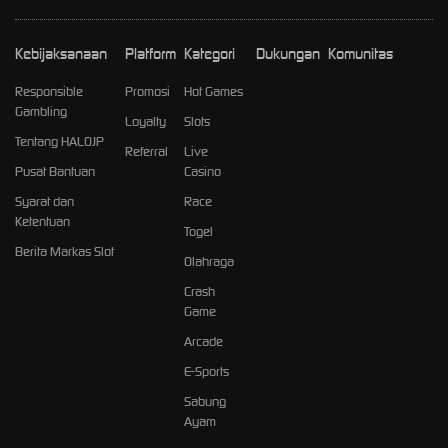
Kebijaksanaan
Platform
Kategori
Dukungan
Komunitas
Responsible
Promosi
Hot Games
Gambling
Loyalty
Slots
Tentang HALOJP
Referral
Live
Pusat Bantuan
Casino
Syarat dan
Race
Ketentuan
Togel
Berita Markas Slot
Olahraga
Crash
Game
Arcade
E-Sports
Sabung
Ayam