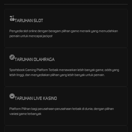
TARUHAN SLOT
Penyedia slot online dengan beragam pilihan game menarik yang memudahkan
pemain untuk mencapai jackpot
TARUHAN OLAHRAGA
Sportsbook Gaming Platform Terbaik menawarkan lebih banyak game, odds yang
lebih tinggi, dan menyediakan pilihan yang lebih banyak untuk pemain.
TARUHAN LIVE KASINO
Platform Pilihan bagi perusahaan-perusahaan terbaik di dunia, dengan pilihan
variasi game terbanyak