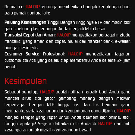
Bermain di
HALOJP
tentunya memberikan banyak keuntungan bagi
para pemain, antara lain:
Peluang Kemenangan Tinggi:
Dengan tingginya RTP dan mesin slot
gacor, peluang kemenangan Anda menjadi lebih besar.
Transaksi Cepat dan Aman:
HALOJP
menyediakan berbagai metode
transaksi yang aman dan cepat, mulai dari transfer bank, e-wallet,
hingga mesin edc.
Customer Service Profesional:
HALOJP
menyediakan layanan
customer service yang selalu siap membantu Anda selama 24 jam
penuh.
Kesimpulan
Sebagai penutup,
HALOJP
adalah pilihan terbaik bagi Anda yang
mencari situs slot gacor gampang menang dengan maxwin
terpercaya. Dengan RTP tinggi, tips dan trik bermain yang
membantu, serta keamanan dan kenyamanan yang dijamin,
HALOJP
menjadi tempat yang tepat untuk Anda bermain slot online. Jadi,
tunggu apalagi? Segera daftarkan diri Anda di
HALOJP
dan raih
kesempatan untuk meraih kemenangan besar!