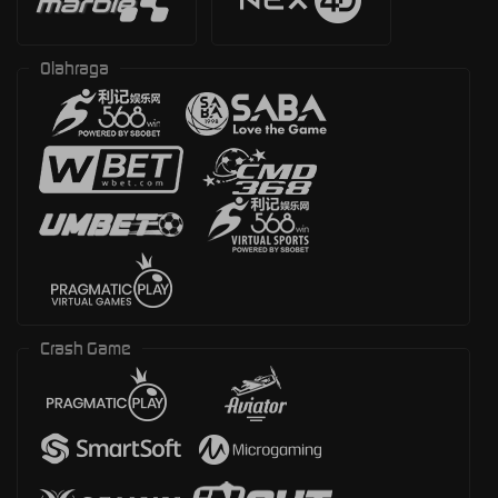
Olahraga
Crash Game