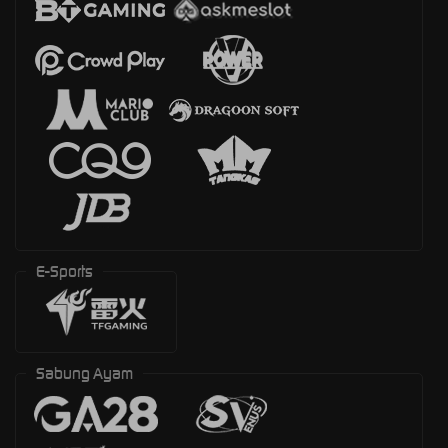
E-Sports
Sabung Ayam