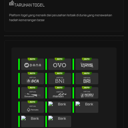
TARUHAN TOGEL
Platform togel yang menarik dari perusahan terbaik di dunia yang menawarkan
hadiah kemenangan besar