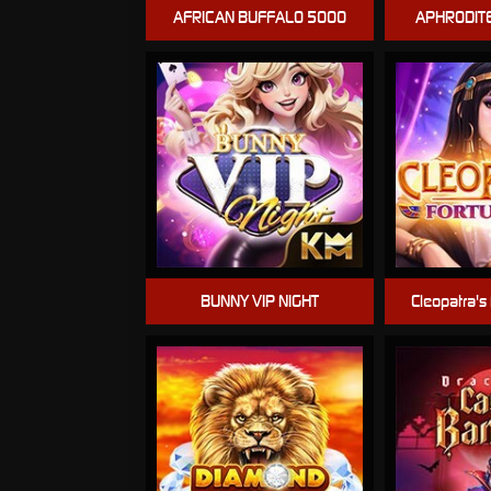
AFRICAN BUFFALO 5000
APHRODITE
BUNNY VIP NIGHT
Cleopatra's