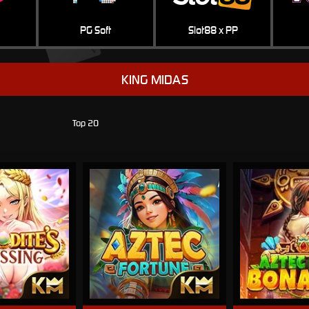
a
PG Soft
Slot88 x PP
KING MIDAS
Top 20