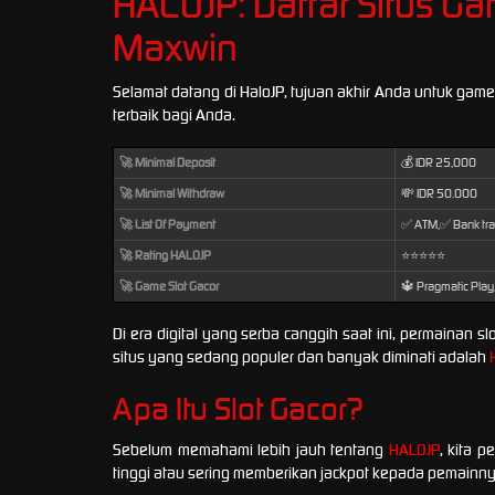
HALOJP: Daftar Situs 
Maxwin
Selamat datang di HaloJP, tujuan akhir Anda untuk game
terbaik bagi Anda.
🚀 Minimal Deposit
💰 IDR 25,000
🚀 Minimal Withdraw
💸 IDR 50.000
🚀 List Of Payment
✅ ATM,✅ Bank tra
🚀 Rating HALOJP
⭐⭐⭐⭐⭐
🚀 Game Slot Gacor
🔱 Pragmatic Play
Di era digital yang serba canggih saat ini, permainan 
situs yang sedang populer dan banyak diminati adalah
Apa Itu Slot Gacor?
Sebelum memahami lebih jauh tentang
HALOJP
, kita 
tinggi atau sering memberikan jackpot kepada pemainnya