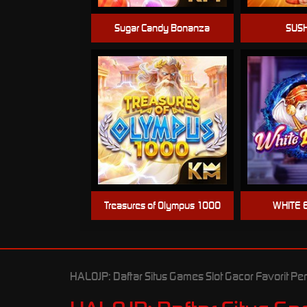
Sugar Candy Bonanza
SUSH
Treasures of Olympus 1000
WHITE 
HALOJP: Daftar Situs Games Slot Gacor Favori