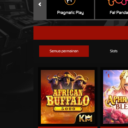
Pragmatic Play
Fat Pand
Semua permainan
Slots