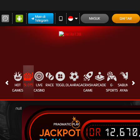
Main di
MASUK
DAFTAR
Telegram
HOT
SLOTS
LIVE
RACE
TOGEL
OLAHRAGA
CRASH
ARCADE
E-
SABUNG
PROM
GAMES
CASINO
GAME
SPORTS
AYAM
null
IDR
12,670
JACKPOT