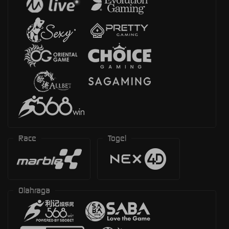
Race
Togel
Olahraga