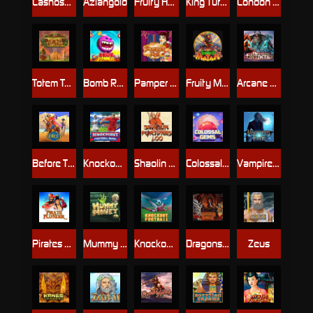
Cashosaurus
Azlangold
Fruity Halloween
King Tuts Tomb
London Hunter
Totem Towers
Bomb Runner
Pamper Me
Fruity Mayan
Arcane Elements
Before Time Runs Out
Knockout Football Rush
Shaolin Fortunes 100
Colossal Gems
Vampire's Fate
Pirates Plunder
Mummy Money
Knockout Football
Dragons Throne
Zeus