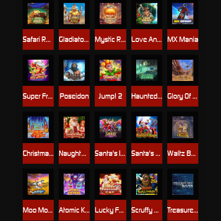
Safari Rumble
Gladiator Royal
Mystic Rings
Love And Riches: Eldorado
MX Mania
Super Fruit Blast
Poseidon
Jump! 2
Haunted Harbor
Glory Of Rome
Christmas Gift Rush
Naughty Santa
Santa's Inn
Santa's Village
Waltz Beauty
Moo Moo Cow
Atomic Kittens
Lucky Fortune Cat
Scruffy Scallywags
Treasure Diver