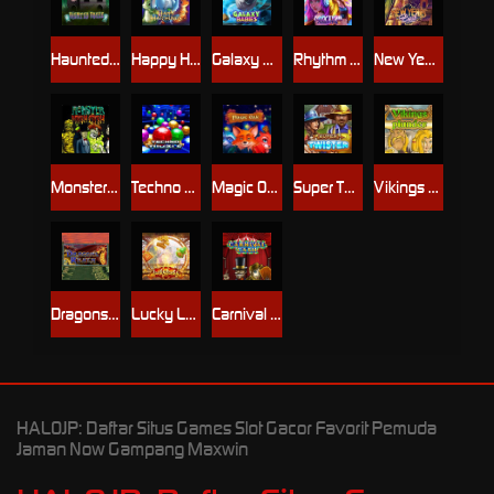
Haunted House
Happy Hatchlings
Galaxy Babies
Rhythm Nights
New Years Bash
Monster Mash Cash
Techno Tumble
Magic Oak
Super Twister
Vikings Plunder
Dragons Realm
Lucky Lucky
Carnival Cash
HALOJP: Daftar Situs Games Slot Gacor Favorit Pemuda
Jaman Now Gampang Maxwin