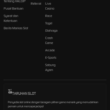
Tentang HALOJP
Referral
Live
Pusat Bantuan
Casino
Syarat dan
Race
Ketentuan
Togel
Berita Markas Slot
Olahraga
Crash
Game
Arcade
E-Sports
Sabung
Ayam
TARUHAN SLOT
Penyedia slot online dengan beragam pilihan game menarik yang memudahkan
pemain untuk mencapai jackpot