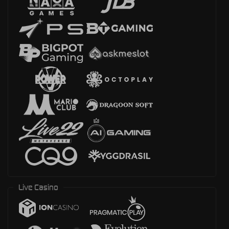
Live Casino