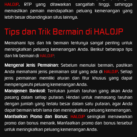
HALOJP
, RTP yang ditawarkan sangatlah tinggi, sehingga
memastikan pemain mendapatkan peluang kemenangan yang
lebih besar dibandingkan situs lainnya.
Tips dan Trik Bermain di
HALOJP
Memahami tips dan trik bermain tentunya sangat penting untuk
meningkatkan peluang kemenangan Anda. Berikut beberapa tips
dan trik bermain di
HALOJP
:
Mengenal Jenis Permainan:
Sebelum memulai bermain, pastikan
Anda memahami jenis permainan slot yang ada di
HALOJP
. Setiap
jenis permainan memiliki aturan dan fitur khusus yang dapat
mempengaruhi peluang kemenangan Anda.
Manajemen Bankroll:
Tentukan jumlah taruhan yang akan Anda
pasang dalam setiap putaran. Hindari untuk memasang taruhan
dengan jumlah yang terlalu besar dalam satu putaran, agar Anda
dapat bermain lebih lama dan meningkatkan peluang kemenangan.
Manfaatkan Promo dan Bonus:
HALOJP
seringkali menawarkan
promo dan bonus menarik. Manfaatkan promo dan bonus tersebut
untuk meningkatkan peluang kemenangan Anda.