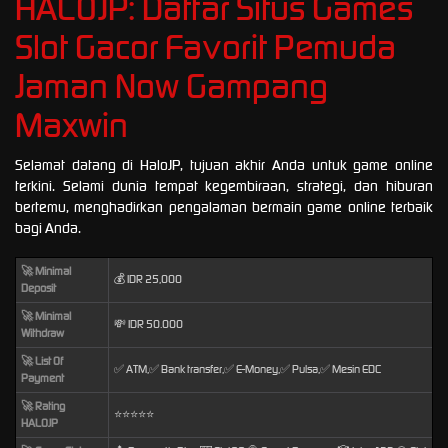
HALOJP: Daftar Situs Games
Slot Gacor Favorit Pemuda
Jaman Now Gampang
Maxwin
Selamat datang di HaloJP, tujuan akhir Anda untuk game online
terkini. Selami dunia tempat kegembiraan, strategi, dan hiburan
bertemu, menghadirkan pengalaman bermain game online terbaik
bagi Anda.
🚀 Minimal
💰 IDR 25,000
Deposit
🚀 Minimal
💸 IDR 50.000
Withdraw
🚀 List Of
✅ ATM,✅ Bank transfer,✅ E-Money,✅ Pulsa,✅ Mesin EDC
Payment
🚀 Rating
⭐⭐⭐⭐⭐
HALOJP