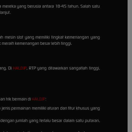
nya mereka yang berusia antara 18-45 tahun. Salah satu
anjut.
lah mesin slot yang memiliki tingkat kemenangan yang
k meraih kemenangan besar lebih tinggi.
ang. Di
HALOJP
, RTP yang ditawarkan sangatlah tinggi,
n trik bermain di
HALOJP
:
p jenis permainan memiliki aturan dan fitur khusus yang
engan jumlah yang terlalu besar dalam satu putaran,