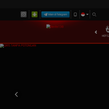
Main di Telegram
HOT 