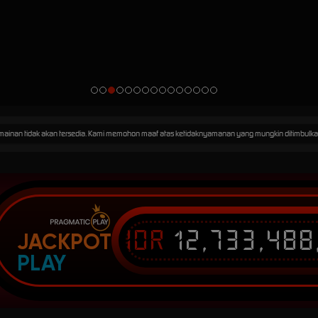
idak akan tersedia. Kami memohon maaf atas ketidaknyamanan yang mungkin ditimbulkan.
Pe
IDR
12,733,488
JACKPOT
PLAY