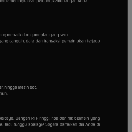
 untuk meningkatkan peluang kemenangan Anda.
 yang menarik dan gameplay yang seru.
ang canggih, data dan transaksi pemain akan terjaga
t, hingga mesin edc.
nuh.
rcaya. Dengan RTP tinggi, tips dan trik bermain yang
. Jadi, tunggu apalagi? Segera daftarkan diri Anda di