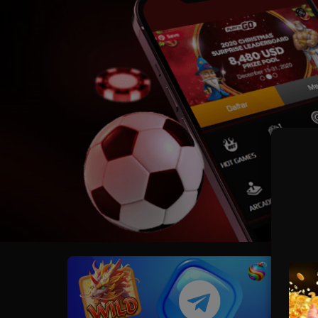
Hell Butcher
k****5
IDR
1,752,500.00
Gates of Olympus 1000
k****5
IDR
1,705,000.00
Gates of Olympus 1000
k****5
IDR
1,512,500.00
Gates of Olympus 1000
bang****3
IDR
1,134,120.00
Gates of Olympus 1000
k****5
IDR
1,037,500.00
Gates of Olympus 1000