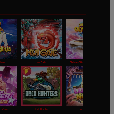
inja
Koi Gate
Gates of Olympus Roulette
r Zeus
Duck Hunters
Lucky Neko