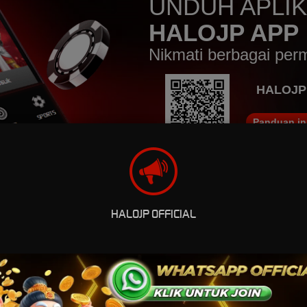
UNDUH APLIK
HALOJP APP
Nikmati berbagai pe
HALOJP
Panduan in
Pindai kode QR
untuk Unduh
Android APK
HALOJP OFFICIAL