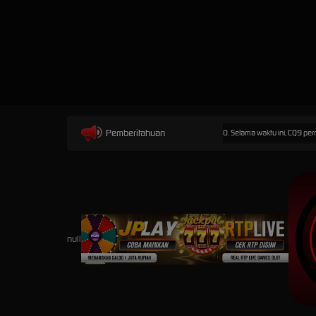
Pemberitahuan
wal: CQ9 pada 07-Agt-2026 dari 13.42.58 sampai 22.00.00. Selama waktu ini, CQ9 permainan t
null