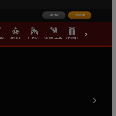
MASUK
DAFTAR
GAME
ARCADE
E-SPORTS
SABUNG AYAM
PROMOSI