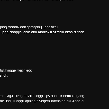
s yang menarik dan gameplay yang seru.
yang canggih, data dan transaksi pemain akan terjaga
et, hingga mesin edc.
enuh.
ercaya. Dengan RTP tinggi, tips dan trik bermain yang
e. Jadi, tunggu apalagi? Segera daftarkan diri Anda di