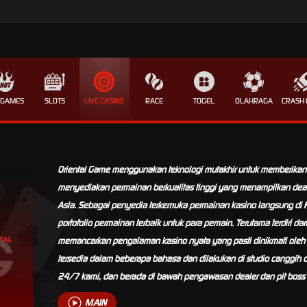
 GAMES
SLOTS
LIVE CASINO
RACE
TOGEL
OLAHRAGA
CRASH
Oriental Game menggunakan teknologi mutakhir untuk memberikan
menyediakan permainan berkualitas tinggi yang menampilkan deal
Asia. Sebagai penyedia terkemuka permainan kasino langsung di F
portofolio permainan terbaik untuk para pemain. Terutama terdiri d
memancarkan pengalaman kasino nyata yang pasti dinikmati oleh 
tersedia dalam beberapa bahasa dan dilakukan di studio canggih di
24/7 kami, dan berada di bawah pengawasan dealer dan pit boss p
MAIN