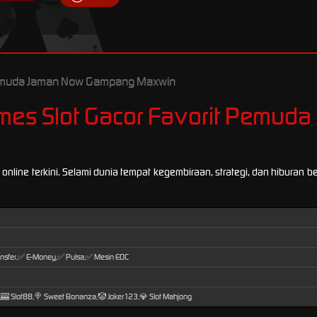
t Pemuda Jaman Now Gampang Maxwin
Games Slot Gacor Favorit Pemu
 online terkini. Selami dunia tempat kegembiraan, strategi, dan hibur
nsfer,✅ E-Money,✅ Pulsa,✅ Mesin EDC
,🎰 Slot88,🍭 Sweet Bonanza,🤡 Joker123,💎 Slot Mahjong