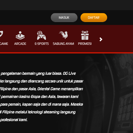
MASUK
DAFTAR
 GAME
ARCADE
E-SPORTS
SABUNG AYAM
PROMOSI
 pengalaman bermain yang luar biasa. OG Live
er langsung dan dirancang secara unik untuk pasar
ilipina dan pasar Asia, Oriental Game menampilkan
ari permainan kasino Eropa dan Asia, tawaran kami
para pemain, kapan saja dan di mana saja. Mereka
 Filipina melalui teknologi streaming langsung
rofesional kami.