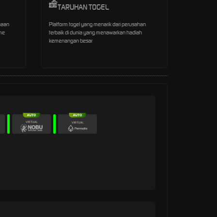
TARUHAN TOGEL
haan
Platform togel yang menarik dari perusahan
ame
terbaik di dunia yang menawarkan hadiah
kemenangan besar