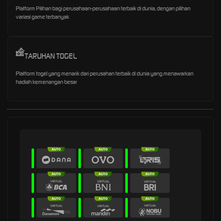
Platform Pilihan bagi perusahaan-perusahaan terbaik di dunia, dengan pilihan
variasi game terbanyak
TARUHAN TOGEL
Platform togel yang menarik dari perusahan terbaik di dunia yang menawarkan
hadiah kemenangan besar