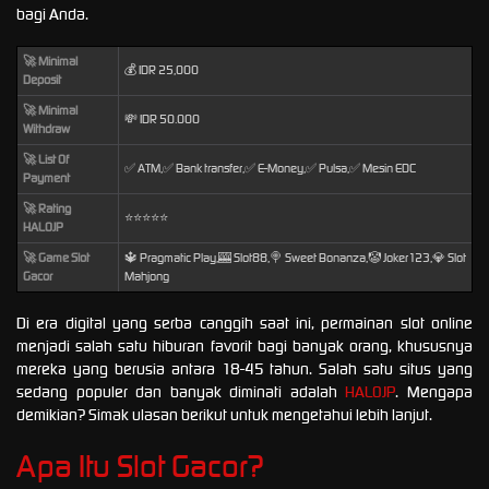
bagi Anda.
🚀 Minimal
💰 IDR 25,000
Deposit
🚀 Minimal
💸 IDR 50.000
Withdraw
🚀 List Of
✅ ATM,✅ Bank transfer,✅ E-Money,✅ Pulsa,✅ Mesin EDC
Payment
🚀 Rating
⭐⭐⭐⭐⭐
HALOJP
🚀 Game Slot
🔱 Pragmatic Play,🎰 Slot88,🍭 Sweet Bonanza,🤡 Joker123,💎 Slot
Gacor
Mahjong
Di era digital yang serba canggih saat ini, permainan slot online
menjadi salah satu hiburan favorit bagi banyak orang, khususnya
mereka yang berusia antara 18-45 tahun. Salah satu situs yang
sedang populer dan banyak diminati adalah
HALOJP
. Mengapa
demikian? Simak ulasan berikut untuk mengetahui lebih lanjut.
Apa Itu Slot Gacor?