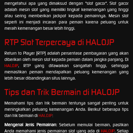
mengetahui apa yang dimaksud dengan "slot gacor". Slot gacor
adalah mesin slot yang memiliki tingkat kemenangan yang tinggi
atau sering memberikan jackpot kepada pemainnya. Mesin slot
seperti ini menjadi incaran para pemain karena peluang untuk
meraih kemenangan besar lebih tinggi.
RTP Slot Terpercaya di
HALOJP
Return to Player (RTP) adalah persentase pembayaran yang akan
diberikan oleh mesin slot kepada pemain dalam jangka panjang. Di
HALOJP
, RTP yang ditawarkan sangatlah tinggi, sehingga
memastikan pemain mendapatkan peluang kemenangan yang
lebih besar dibandingkan situs lainnya.
Tips dan Trik Bermain di
HALOJP
Memahami tips dan trik bermain tentunya sangat penting untuk
meningkatkan peluang kemenangan Anda. Berikut beberapa tips
dan trik bermain di
HALOJP
:
Mengenal Jenis Permainan:
Sebelum memulai bermain, pastikan
Anda memahami jenis permainan slot yang ada di
HALOJP
. Setiap