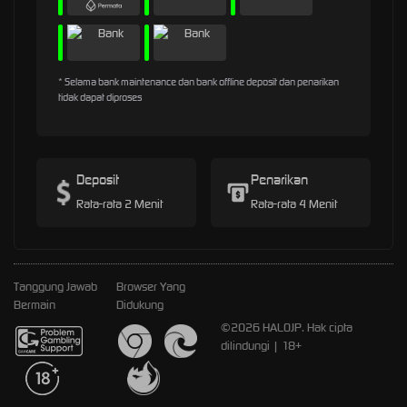
* Selama bank maintenance dan bank offline deposit dan penarikan
tidak dapat diproses
Deposit
Penarikan
Rata-rata 2 Menit
Rata-rata 4 Menit
Tanggung Jawab
Browser Yang
Bermain
Didukung
©2026 HALOJP. Hak cipta
dilindungi | 18+