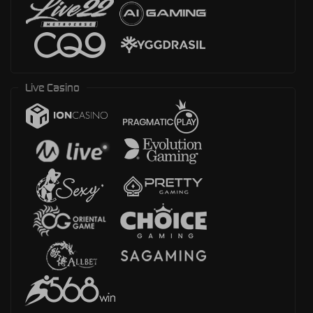
Live Casino