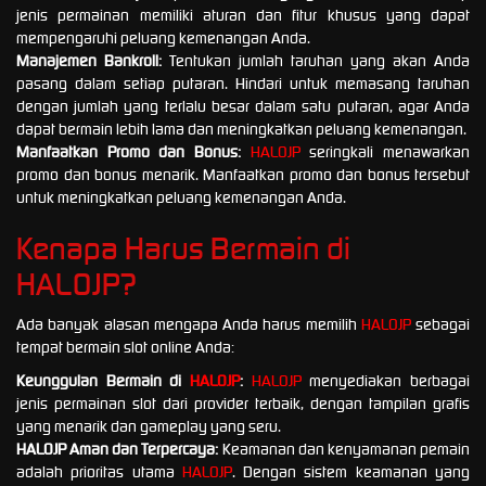
jenis permainan memiliki aturan dan fitur khusus yang dapat
mempengaruhi peluang kemenangan Anda.
Manajemen Bankroll:
Tentukan jumlah taruhan yang akan Anda
pasang dalam setiap putaran. Hindari untuk memasang taruhan
dengan jumlah yang terlalu besar dalam satu putaran, agar Anda
dapat bermain lebih lama dan meningkatkan peluang kemenangan.
Manfaatkan Promo dan Bonus:
HALOJP
seringkali menawarkan
promo dan bonus menarik. Manfaatkan promo dan bonus tersebut
untuk meningkatkan peluang kemenangan Anda.
Kenapa Harus Bermain di
HALOJP
?
Ada banyak alasan mengapa Anda harus memilih
HALOJP
sebagai
tempat bermain slot online Anda:
Keunggulan Bermain di
HALOJP
:
HALOJP
menyediakan berbagai
jenis permainan slot dari provider terbaik, dengan tampilan grafis
yang menarik dan gameplay yang seru.
HALOJP Aman dan Terpercaya:
Keamanan dan kenyamanan pemain
adalah prioritas utama
HALOJP
. Dengan sistem keamanan yang