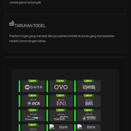
variasi game terbanyak
TARUHAN TOGEL
Platform togel yang menarik dari perusahan terbaik di dunia yang menawarkan
hadiah kemenangan besar