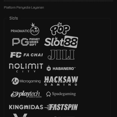
Platform Penyedia Layanan
Slots