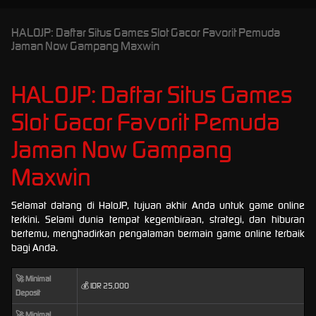
HALOJP: Daftar Situs Games Slot Gacor Favorit Pemuda
Jaman Now Gampang Maxwin
HALOJP: Daftar Situs Games
Slot Gacor Favorit Pemuda
Jaman Now Gampang
Maxwin
Selamat datang di HaloJP, tujuan akhir Anda untuk game online
terkini. Selami dunia tempat kegembiraan, strategi, dan hiburan
bertemu, menghadirkan pengalaman bermain game online terbaik
bagi Anda.
🚀 Minimal
💰 IDR 25,000
Deposit
🚀 Minimal