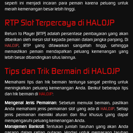
seperti ini menjadi incaran para pemain karena peluang untuk
meraih kemenangan besar lebih tinggi.
RTP Slot Terpercaya di
HALOJP
Return to Player (RTP) adalah persentase pembayaran yang akan
diberikan oleh mesin slot kepada pemain dalam jangka panjang. Di
HALOJP
, RTP yang ditawarkan sangatlah tinggi, sehingga
memastikan pemain mendapatkan peluang kemenangan yang
lebih besar dibandingkan situs lainnya.
Tips dan Trik Bermain di
HALOJP
Memahami tips dan trik bermain tentunya sangat penting untuk
meningkatkan peluang kemenangan Anda. Berikut beberapa tips
dan trik bermain di
HALOJP
:
Mengenal Jenis Permainan:
Sebelum memulai bermain, pastikan
Anda memahami jenis permainan slot yang ada di
HALOJP
. Setiap
jenis permainan memiliki aturan dan fitur khusus yang dapat
mempengaruhi peluang kemenangan Anda.
Manajemen Bankroll:
Tentukan jumlah taruhan yang akan Anda
pasang dalam setiap putaran. Hindari untuk memasang taruhan