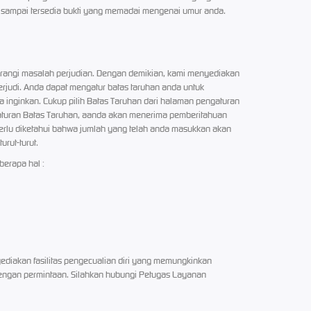
 sampai tersedia bukti yang memadai mengenai umur anda.
urangi masalah perjudian. Dengan demikian, kami menyediakan
judi. Anda dapat mengatur batas taruhan anda untuk
 inginkan. Cukup pilih Batas Taruhan dari halaman pengaturan
gaturan Batas Taruhan, aanda akan menerima pemberitahuan
erlu diketahui bahwa jumlah yang telah anda masukkan akan
rut-turut.
erapa hal :
ediakan fasilitas pengecualian diri yang memungkinkan
engan permintaan. Silahkan hubungi Petugas Layanan