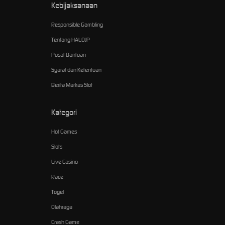
Kebijaksanaan
Responsible Gambling
Tentang HALOJP
Pusat Bantuan
Syarat dan Ketentuan
Berita Markas Slot
Kategori
Hot Games
Slots
Live Casino
Race
Togel
Olahraga
Crash Game