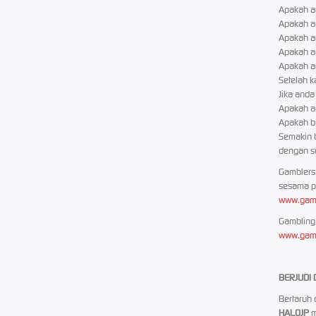
Apakah an
Apakah a
Apakah a
Apakah a
Apakah a
Setelah 
Jika anda
Apakah ar
Apakah be
Semakin 
dengan se
Gamblers
sesama pe
www.gam
Gambling 
www.gamb
BERJUDI
Bertaruh 
HALOJP
m