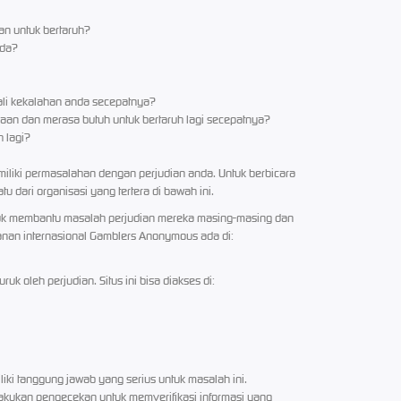
n untuk bertaruh?
nda?
li kekalahan anda secepatnya?
aan dan merasa butuh untuk bertaruh lagi secepatnya?
 lagi?
liki permasalahan dengan perjudian anda. Untuk berbicara
dari organisasi yang tertera di bawah ini.
uk membantu masalah perjudian mereka masing-masing dan
yanan internasional Gamblers Anonymous ada di:
oleh perjudian. Situs ini bisa diakses di:
iki tanggung jawab yang serius untuk masalah ini.
kukan pengecekan untuk memverifikasi informasi yang