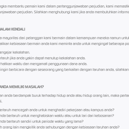
ngka membantu pemain kami dalam pertanggunjawaban perjudian, kami memastik
njawaban perjudian. Silahkan menghubungi kami jika anda membutuhkan informasi
DALAM KENDALI
 mayoritas dari pelanggan kami bermain dalam kemampuan mereka namun untuk be
likan kebiasaan bermain anda kami meminta anda untuk mengingat beberapa poin
engejar kekalahan.
taruh jika anda yakin dapat menutup kekalahan anda.
erhatikan waktu dan mengamati penggunaan dana anda.
 ingin berbicara dengan seseorang yang berkaitan dengan taruhan anda, silahkan h
ANDA MEMILIKI MASALAH?
han anda berdampak buruk terhadap hidup anda atau hidup orang lain, maka per
i.
ertaruh mencegah anda untuk menghadiri pekerjaan atau kampus anda?
da bertaruh untuk menghabiskan waktu atau untuk lari dari kebosanan?
da bertaruh sendiri untuk periode waktu yang lama?
h orang lain mengkritik anda sehubungan dengan kebiasaan taruhan anda?