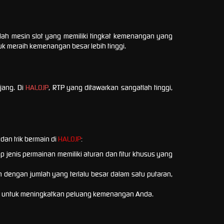
alah mesin slot yang memiliki tingkat kemenangan yang
uk meraih kemenangan besar lebih tinggi.
jang. Di
HALOJP
, RTP yang ditawarkan sangatlah tinggi,
an trik bermain di
HALOJP
:
iap jenis permainan memiliki aturan dan fitur khusus yang
dengan jumlah yang terlalu besar dalam satu putaran,
t untuk meningkatkan peluang kemenangan Anda.