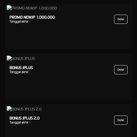
PROMO NEWJP 1.000.000
Detail
Tanggal akhir:
-
BONUS JPLUS
Detail
Tanggal akhir:
-
BONUS JPLUS 2.0
Detail
Tanggal akhir:
-