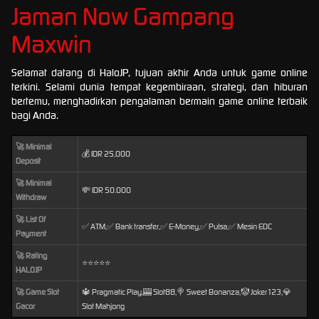
Jaman Now Gampang
Maxwin
Selamat datang di HaloJP, tujuan akhir Anda untuk game online
terkini. Selami dunia tempat kegembiraan, strategi, dan hiburan
bertemu, menghadirkan pengalaman bermain game online terbaik
bagi Anda.
🚀 Minimal
💰 IDR 25,000
Deposit
🚀 Minimal
💸 IDR 50.000
Withdraw
🚀 List Of
✅ ATM,✅ Bank transfer,✅ E-Money,✅ Pulsa,✅ Mesin EDC
Payment
🚀 Rating
⭐⭐⭐⭐⭐
HALOJP
🚀 Game Slot
🔱 Pragmatic Play,🎰 Slot88,🍭 Sweet Bonanza,🤡 Joker123,💎
Gacor
Slot Mahjong