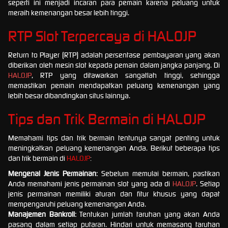
seperti ini menjadi incaran para pemain karena peluang untuk
meraih kemenangan besar lebih tinggi.
RTP Slot Terpercaya di
HALOJP
Return to Player (RTP) adalah persentase pembayaran yang akan
diberikan oleh mesin slot kepada pemain dalam jangka panjang. Di
HALOJP
, RTP yang ditawarkan sangatlah tinggi, sehingga
memastikan pemain mendapatkan peluang kemenangan yang
lebih besar dibandingkan situs lainnya.
Tips dan Trik Bermain di
HALOJP
Memahami tips dan trik bermain tentunya sangat penting untuk
meningkatkan peluang kemenangan Anda. Berikut beberapa tips
dan trik bermain di
HALOJP
:
Mengenal Jenis Permainan:
Sebelum memulai bermain, pastikan
Anda memahami jenis permainan slot yang ada di
HALOJP
. Setiap
jenis permainan memiliki aturan dan fitur khusus yang dapat
mempengaruhi peluang kemenangan Anda.
Manajemen Bankroll:
Tentukan jumlah taruhan yang akan Anda
pasang dalam setiap putaran. Hindari untuk memasang taruhan