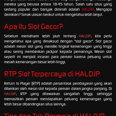
mereka yang berusia antara 18-45 tahun. Salah satu situs yang
sedang populer dan banyak diminati adalah
HALOJP
. Mengapa
demikian? Simak ulasan berikut untuk mengetahui lebih lanjut.
Apa Itu Slot Gacor?
Sebelum memahami lebih jauh tentang
HALOJP
, kita perlu
mengetahui apa yang dimaksud dengan "slot gacor". Slot gacor
adalah mesin slot yang memiliki tingkat kemenangan yang tinggi
atau sering memberikan jackpot kepada pemainnya. Mesin slot
seperti ini menjadi incaran para pemain karena peluang untuk
meraih kemenangan besar lebih tinggi.
RTP Slot Terpercaya di
HALOJP
Return to Player (RTP) adalah persentase pembayaran yang akan
diberikan oleh mesin slot kepada pemain dalam jangka panjang. Di
HALOJP
, RTP yang ditawarkan sangatlah tinggi, sehingga
memastikan pemain mendapatkan peluang kemenangan yang
lebih besar dibandingkan situs lainnya.