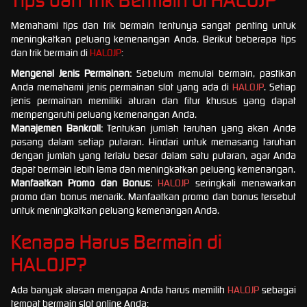
Tips dan Trik Bermain di
HALOJP
Memahami tips dan trik bermain tentunya sangat penting untuk
meningkatkan peluang kemenangan Anda. Berikut beberapa tips
dan trik bermain di
HALOJP
:
Mengenal Jenis Permainan:
Sebelum memulai bermain, pastikan
Anda memahami jenis permainan slot yang ada di
HALOJP
. Setiap
jenis permainan memiliki aturan dan fitur khusus yang dapat
mempengaruhi peluang kemenangan Anda.
Manajemen Bankroll:
Tentukan jumlah taruhan yang akan Anda
pasang dalam setiap putaran. Hindari untuk memasang taruhan
dengan jumlah yang terlalu besar dalam satu putaran, agar Anda
dapat bermain lebih lama dan meningkatkan peluang kemenangan.
Manfaatkan Promo dan Bonus:
HALOJP
seringkali menawarkan
promo dan bonus menarik. Manfaatkan promo dan bonus tersebut
untuk meningkatkan peluang kemenangan Anda.
Kenapa Harus Bermain di
HALOJP
?
Ada banyak alasan mengapa Anda harus memilih
HALOJP
sebagai
tempat bermain slot online Anda: