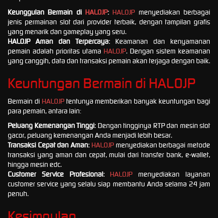
Keunggulan Bermain di
HALOJP
:
HALOJP
menyediakan berbagai
jenis permainan slot dari provider terbaik, dengan tampilan grafis
yang menarik dan gameplay yang seru.
HALOJP Aman dan Terpercaya:
Keamanan dan kenyamanan
pemain adalah prioritas utama
HALOJP
. Dengan sistem keamanan
yang canggih, data dan transaksi pemain akan terjaga dengan baik.
Keuntungan Bermain di
HALOJP
Bermain di
HALOJP
tentunya memberikan banyak keuntungan bagi
para pemain, antara lain:
Peluang Kemenangan Tinggi:
Dengan tingginya RTP dan mesin slot
gacor, peluang kemenangan Anda menjadi lebih besar.
Transaksi Cepat dan Aman:
HALOJP
menyediakan berbagai metode
transaksi yang aman dan cepat, mulai dari transfer bank, e-wallet,
hingga mesin edc.
Customer Service Profesional:
HALOJP
menyediakan layanan
customer service yang selalu siap membantu Anda selama 24 jam
penuh.
Kesimpulan