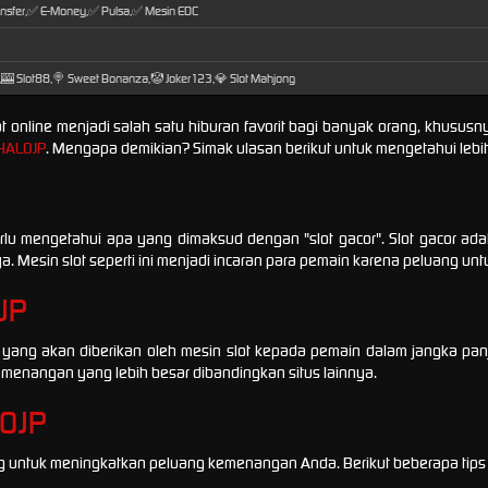
nsfer,✅ E-Money,✅ Pulsa,✅ Mesin EDC
,🎰 Slot88,🍭 Sweet Bonanza,🤡 Joker123,💎 Slot Mahjong
slot online menjadi salah satu hiburan favorit bagi banyak orang, khusu
HALOJP
. Mengapa demikian? Simak ulasan berikut untuk mengetahui lebih 
perlu mengetahui apa yang dimaksud dengan "slot gacor". Slot gacor ad
. Mesin slot seperti ini menjadi incaran para pemain karena peluang unt
JP
 yang akan diberikan oleh mesin slot kepada pemain dalam jangka pan
enangan yang lebih besar dibandingkan situs lainnya.
OJP
g untuk meningkatkan peluang kemenangan Anda. Berikut beberapa tips d