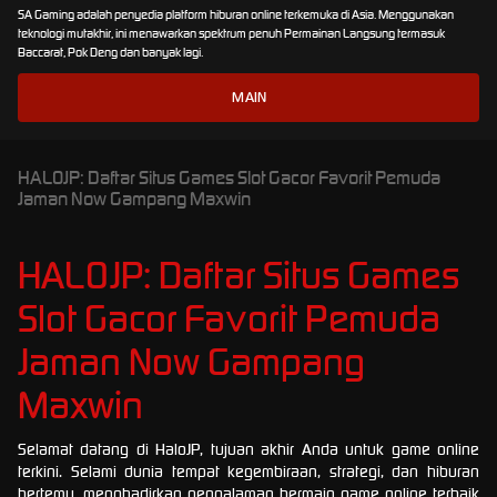
SA Gaming adalah penyedia platform hiburan online terkemuka di Asia. Menggunakan
teknologi mutakhir, ini menawarkan spektrum penuh Permainan Langsung termasuk
Baccarat, Pok Deng dan banyak lagi.
MAIN
HALOJP: Daftar Situs Games Slot Gacor Favorit Pemuda
Jaman Now Gampang Maxwin
HALOJP: Daftar Situs Games
Slot Gacor Favorit Pemuda
Jaman Now Gampang
Maxwin
Selamat datang di HaloJP, tujuan akhir Anda untuk game online
terkini. Selami dunia tempat kegembiraan, strategi, dan hiburan
bertemu, menghadirkan pengalaman bermain game online terbaik