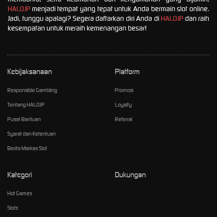
HALOJP
menjadi tempat yang tepat untuk Anda bermain slot online.
Jadi, tunggu apalagi? Segera daftarkan diri Anda di
HALOJP
dan raih
kesempatan untuk meraih kemenangan besar!
Kebijaksanaan
Platform
Responsible Gambling
Promosi
Tentang HALOJP
Loyalty
Pusat Bantuan
Referral
Syarat dan Ketentuan
Berita Markas Slot
Kategori
Dukungan
Hot Games
Slots