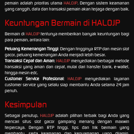
pemain adalah prioritas utama
HALOJP
. Dengan sistem keamanan
yang canggih, data dan transaksi pemain akan terjaga dengan baik.
Keuntungan Bermain di
HALOJP
Bermain di
HALOJP
tentunya memberikan banyak keuntungan bagi
para pemain, antara lain:
Peluang Kemenangan Tinggi:
Dengan tingginya RTP dan mesin slot
gacor, peluang kemenangan Anda menjadi lebih besar.
Transaksi Cepat dan Aman:
HALOJP
menyediakan berbagai metode
transaksi yang aman dan cepat, mulai dari transfer bank, e-wallet,
hingga mesin edc.
Customer Service Profesional:
HALOJP
menyediakan layanan
customer service yang selalu siap membantu Anda selama 24 jam
penuh.
Kesimpulan
Sebagai penutup,
HALOJP
adalah pilihan terbaik bagi Anda yang
mencari situs slot gacor gampang menang dengan maxwin
terpercaya. Dengan RTP tinggi, tips dan trik bermain yang
membantu, serta keamanan dan kenyamanan yang dijamin,