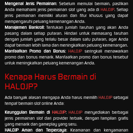
Mengenal Jenis Permainan:
Sebelum memulai bermain, pastikan
Anda memahami jenis permainan slot yang ada di
HALOJP
. Setiap
jenis permainan memiliki aturan dan fitur khusus yang dapat
mempengaruhi peluang kemenangan Anda.
Manajemen Bankroll:
Tentukan jumlah taruhan yang akan Anda
pasang dalam setiap putaran. Hindari untuk memasang taruhan
dengan jumlah yang terlalu besar dalam satu putaran, agar Anda
dapat bermain lebih lama dan meningkatkan peluang kemenangan.
Manfaatkan Promo dan Bonus:
HALOJP
seringkali menawarkan
promo dan bonus menarik. Manfaatkan promo dan bonus tersebut
untuk meningkatkan peluang kemenangan Anda.
Kenapa Harus Bermain di
HALOJP
?
Ada banyak alasan mengapa Anda harus memilih
HALOJP
sebagai
tempat bermain slot online Anda:
Keunggulan Bermain di
HALOJP
:
HALOJP
menyediakan berbagai
jenis permainan slot dari provider terbaik, dengan tampilan grafis
yang menarik dan gameplay yang seru.
HALOJP Aman dan Terpercaya:
Keamanan dan kenyamanan