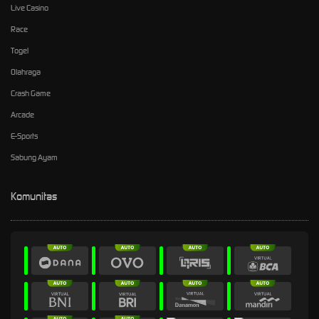
Live Casino
Race
Togel
Olahraga
Crash Game
Arcade
E-Sports
Sabung Ayam
Komunitas