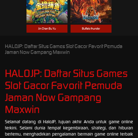
Jin Chan Bu Yu
Buffalo thunder
HALOJP: Daftar Situs Games Slot Gacor Favorit Pemuda
Jaman Now Gampang Maxwin
HALOJP: Daftar Situs Games
Slot Gacor Favorit Pemuda
Jaman Now Gampang
Maxwin
Selamat datang di HaloJP, tujuan akhir Anda untuk game online
terkini. Selami dunia tempat kegembiraan, strategi, dan hiburan
bertemu, menghadirkan pengalaman bermain game online terbaik