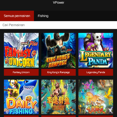
VPower
Semua permainan
Fishing
Fantasy Unicorn
King Kong’s Rampage
Legendary Panda