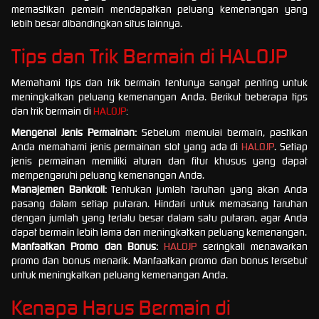
memastikan pemain mendapatkan peluang kemenangan yang
lebih besar dibandingkan situs lainnya.
Tips dan Trik Bermain di
HALOJP
Memahami tips dan trik bermain tentunya sangat penting untuk
meningkatkan peluang kemenangan Anda. Berikut beberapa tips
dan trik bermain di
HALOJP
:
Mengenal Jenis Permainan:
Sebelum memulai bermain, pastikan
Anda memahami jenis permainan slot yang ada di
HALOJP
. Setiap
jenis permainan memiliki aturan dan fitur khusus yang dapat
mempengaruhi peluang kemenangan Anda.
Manajemen Bankroll:
Tentukan jumlah taruhan yang akan Anda
pasang dalam setiap putaran. Hindari untuk memasang taruhan
dengan jumlah yang terlalu besar dalam satu putaran, agar Anda
dapat bermain lebih lama dan meningkatkan peluang kemenangan.
Manfaatkan Promo dan Bonus:
HALOJP
seringkali menawarkan
promo dan bonus menarik. Manfaatkan promo dan bonus tersebut
untuk meningkatkan peluang kemenangan Anda.
Kenapa Harus Bermain di