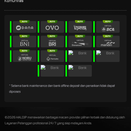
Komunitas
* Selama bank maintenance dan bank offline deposit dan penarikan tidak dapat
diproses
©2026 HALOJP menawarkan berbagai macam provider pilihan terbaik dan didukung oleh
Layanan Pelanggan profesional 24/7 yang siap melayani Anda.