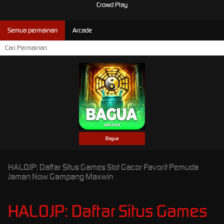
Crowd Play
Semua permainan
Arcade
Bagua
HALOJP: Daftar Situs Games Slot Gacor Favorit Pemuda
Jaman Now Gampang Maxwin
HALOJP: Daftar Situs Games