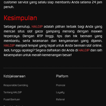
customer service yang selalu siap membantu Anda selama 24 jam
penuh.
Kesimpulan
Sebagai penutup,
HALOJP
adalah pilihan terbaik bagi Anda yang
mencari situs slot gacor gampang menang dengan maxwin
terpercaya. Dengan RTP tinggi, tips dan trik bermain yang
membantu, serta keamanan dan kenyamanan yang dijamin,
HALOJP
menjadi tempat yang tepat untuk Anda bermain slot online.
Jadi, tunggu apalagi? Segera daftarkan diri Anda di
HALOJP
dan raih
kesempatan untuk meraih kemenangan besar!
Kebijaksanaan
Platform
Responsible Gambling
Promosi
Tentang HALOJP
Loyalty
Pusat Bantuan
Referral