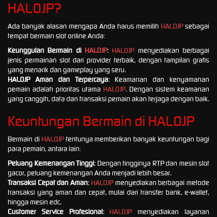
HALOJP
?
Ada banyak alasan mengapa Anda harus memilih
HALOJP
sebagai
tempat bermain slot online Anda:
Keunggulan Bermain di
HALOJP
:
HALOJP
menyediakan berbagai
jenis permainan slot dari provider terbaik, dengan tampilan grafis
yang menarik dan gameplay yang seru.
HALOJP Aman dan Terpercaya:
Keamanan dan kenyamanan
pemain adalah prioritas utama
HALOJP
. Dengan sistem keamanan
yang canggih, data dan transaksi pemain akan terjaga dengan baik.
Keuntungan Bermain di
HALOJP
Bermain di
HALOJP
tentunya memberikan banyak keuntungan bagi
para pemain, antara lain:
Peluang Kemenangan Tinggi:
Dengan tingginya RTP dan mesin slot
gacor, peluang kemenangan Anda menjadi lebih besar.
Transaksi Cepat dan Aman:
HALOJP
menyediakan berbagai metode
transaksi yang aman dan cepat, mulai dari transfer bank, e-wallet,
hingga mesin edc.
Customer Service Profesional:
HALOJP
menyediakan layanan