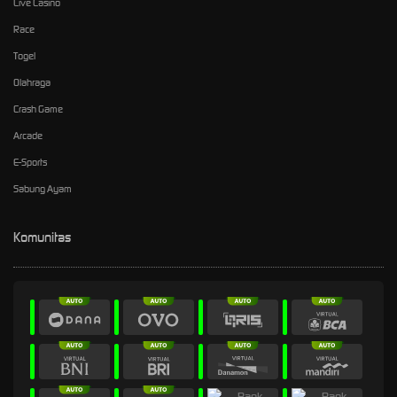
Live Casino
Race
Togel
Olahraga
Crash Game
Arcade
E-Sports
Sabung Ayam
Komunitas