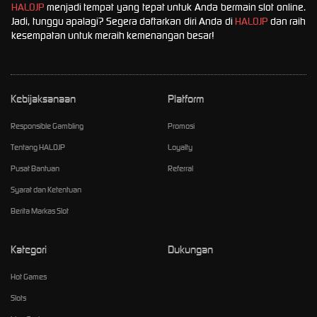
HALOJP
menjadi tempat yang tepat untuk Anda bermain slot online.
Jadi, tunggu apalagi? Segera daftarkan diri Anda di
HALOJP
dan raih
kesempatan untuk meraih kemenangan besar!
Kebijaksanaan
Platform
Responsible Gambling
Promosi
Tentang HALOJP
Loyalty
Pusat Bantuan
Referral
Syarat dan Ketentuan
Berita Markas Slot
Kategori
Dukungan
Hot Games
Slots