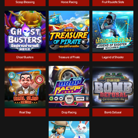
Scoop Blessing
Horse Racing
Fruit Roulette Slots
Ghost Busters
Treasure of Pirate
Lagend of Shooter
Real Slap
Drop Racing
Bomb Defusal