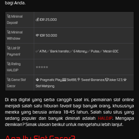
bagi Anda.
🚀 Minimal
💰 IDR 25,000
Deposit
🚀 Minimal
💸 IDR 50.000
Withdraw
🚀 List Of
✅ ATM,✅ Bank transfer,✅ E-Money,✅ Pulsa,✅ Mesin EDC
Payment
🚀 Rating
⭐⭐⭐⭐⭐
HALOJP
🚀 Game Slot
🔱 Pragmatic Play,🎰 Slot88,🍭 Sweet Bonanza,🤡 Joker123,💎
Gacor
Slot Mahjong
Di era digital yang serba canggih saat ini, permainan slot online
menjadi salah satu hiburan favorit bagi banyak orang, khususnya
mereka yang berusia antara 18-45 tahun. Salah satu situs yang
sedang populer dan banyak diminati adalah
HALOJP
. Mengapa
demikian? Simak ulasan berikut untuk mengetahui lebih lanjut.
Apa Itu Slot Gacor?