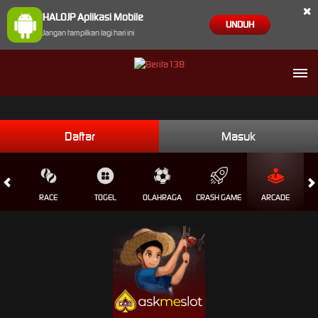
×
HALOJP Aplikasi Mobile
UNDUH
Jangan tampilkan lagi hari ini
Daftar
Masuk
SINO
RACE
TOGEL
OLAHRAGA
CRASH GAME
ARCADE